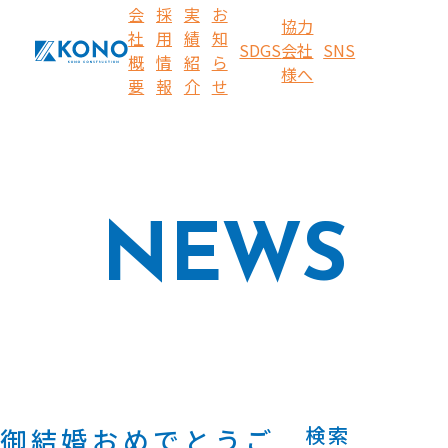
会
採
実
お
協力
社
用
績
知
SDGS
会社
SNS
概
情
紹
ら
様へ
要
報
介
せ
NEWS
検索
御結婚おめでとうご