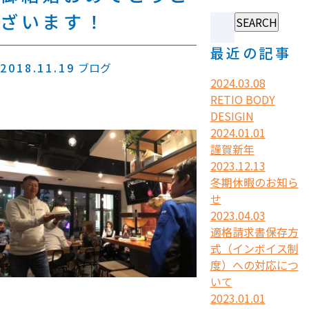
ざいます！
最近の記事
2018.11.19
ブログ
2024.03.08
RETIO BODY
DESIGIN
2024.01.01
謹賀新年
2023.12.13
冬期休暇のお知ら
せ
2023.04.03
適格請求書保存方
式（インボイス制
度）への対応につ
いて
2023.01.01