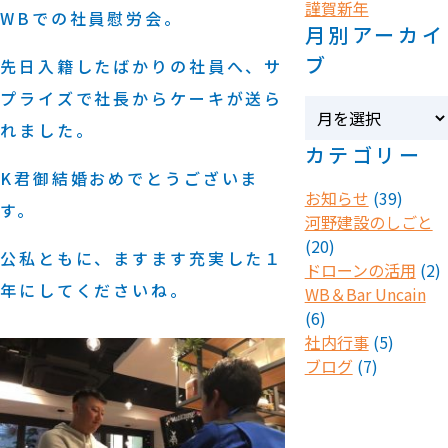
謹賀新年
WBでの社員慰労会。
月別アーカイ
ブ
先日入籍したばかりの社員へ、サ
プライズで社長からケーキが送ら
れました。
カテゴリー
K君御結婚おめでとうございま
お知らせ
(39)
す。
河野建設のしごと
(20)
公私ともに、ますます充実した１
ドローンの活用
(2)
年にしてくださいね。
WB＆Bar Uncain
(6)
社内行事
(5)
ブログ
(7)