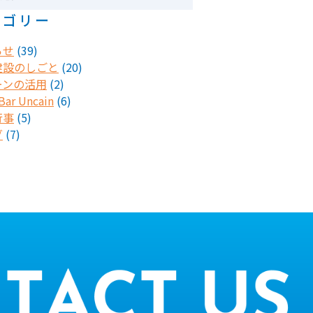
テゴリー
らせ
(39)
建設のしごと
(20)
ーンの活用
(2)
ar Uncain
(6)
行事
(5)
グ
(7)