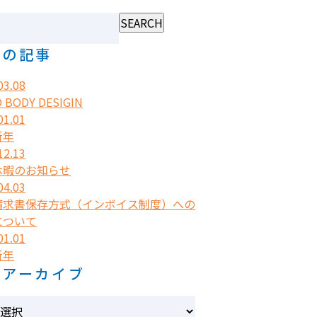
近の記事
03.08
O BODY DESIGIN
01.01
新年
12.13
休暇のお知らせ
04.03
請求書保存方式（インボイス制度）への
について
01.01
新年
別アーカイブ