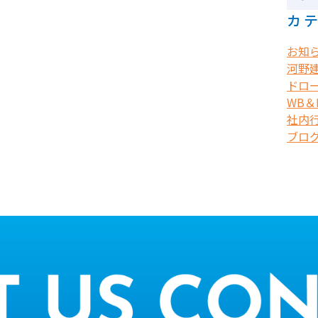
カ
お知
河野
ドロ
WB＆B
社内
ブロ