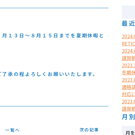
最
８月１３日～８月１５日までを夏期休暇と
2024.
RETI
2024.
謹賀
。
2023.
冬期
ご了承の程よろしくお願いいたします。
2023.
適格
対応
2023.
謹賀
月
次の記事
一覧へ