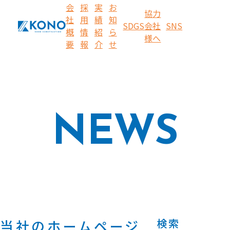
会
採
実
お
協力
社
用
績
知
SDGS
会社
SNS
概
情
紹
ら
様へ
要
報
介
せ
NEWS
検索
当社のホームページ