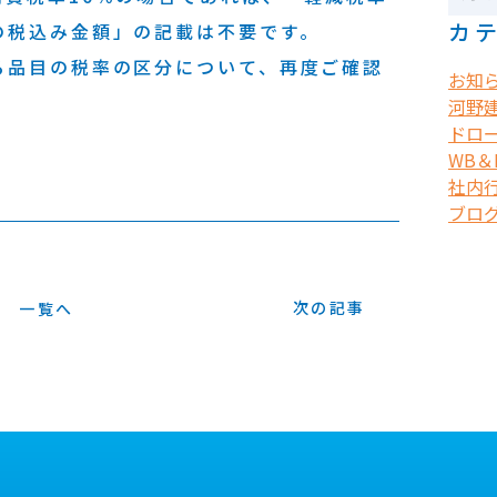
カ
の税込み金額」の記載は不要です。
る品目の税率の区分について、再度ご確認
お知
河野
ドロ
WB＆B
社内
ブロ
次の記事
一覧へ