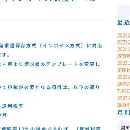
最
2024.
RETI
適格請求書保存方式（インボイス方式）に対応
2024.
ます。
謹賀
2023.
は４月より請求書のテンプレートを変更し
冬期
2023.
適格
いて記載が必要となる項目は、以下の通り
対応
2023.
謹賀
、適用税率
月
番号
消費税率10％の場合であれば、「軽減税率