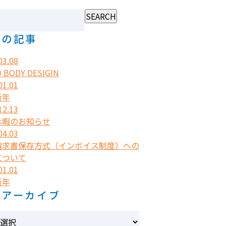
近の記事
03.08
O BODY DESIGIN
01.01
新年
12.13
休暇のお知らせ
04.03
請求書保存方式（インボイス制度）への
について
01.01
新年
別アーカイブ