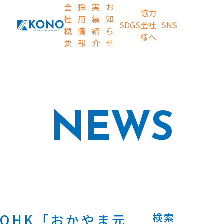
会
採
実
お
協力
社
用
績
知
SDGS
会社
SNS
概
情
紹
ら
様へ
要
報
介
せ
NEWS
検索
OHK「おかやま元