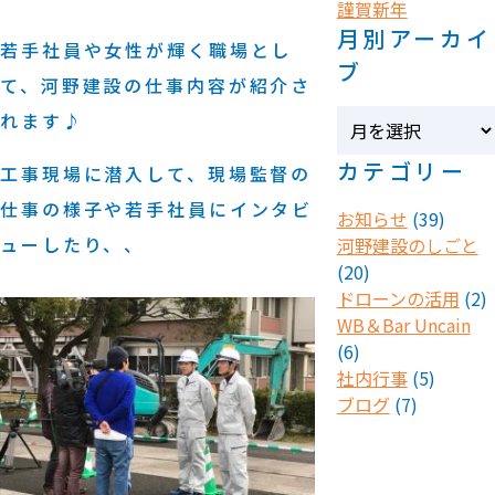
謹賀新年
月別アーカイ
若手社員や女性が輝く職場とし
ブ
て、河野建設の仕事内容が紹介さ
れます♪
カテゴリー
工事現場に潜入して、現場監督の
仕事の様子や若手社員にインタビ
お知らせ
(39)
ューしたり、、
河野建設のしごと
(20)
ドローンの活用
(2)
WB＆Bar Uncain
(6)
社内行事
(5)
ブログ
(7)