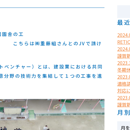
最
園園舎の工
2024.
RETI
重藤組さんとのJVで請け
2024.
謹賀
2023.
ジョイントベンチャー）とは、建設業における共同
冬期
得意分野の技術力を集結して１つの工事を進
2023.
適格
対応
2023.
謹賀
月