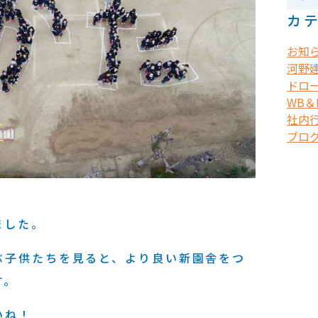
カ
お知
河野
ドロ
WB＆B
社内
ブロ
ました。
ぶ子供たちを見ると、より良い新園舎をつ
す。
いね！