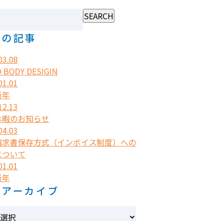
近の記事
03.08
O BODY DESIGIN
01.01
新年
12.13
休暇のお知らせ
04.03
請求書保存方式（インボイス制度）への
について
01.01
新年
別アーカイブ