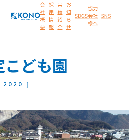
会
採
実
お
協力
社
用
績
知
SDGS
会社
SNS
概
情
紹
ら
様へ
要
報
介
せ
定こども園
2020 ]