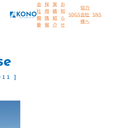
会
採
実
お
協力
社
用
績
知
SDGS
会社
SNS
概
情
紹
ら
様へ
要
報
介
せ
se
11 ]