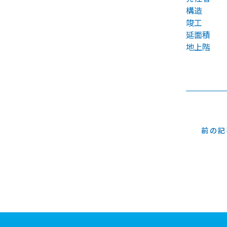
構造
竣工
延面積
地上階
前の記