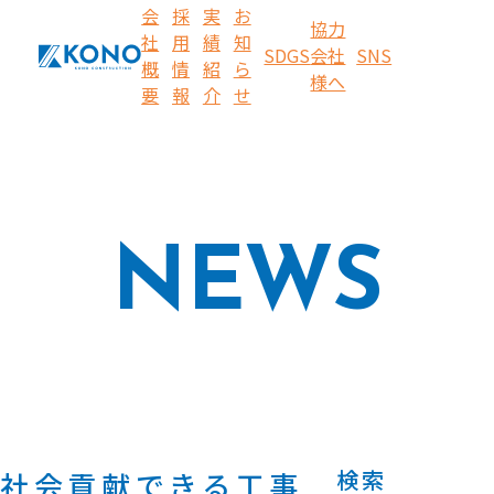
会
採
実
お
協力
社
用
績
知
SDGS
会社
SNS
概
情
紹
ら
様へ
要
報
介
せ
NEWS
検索
社会貢献できる工事