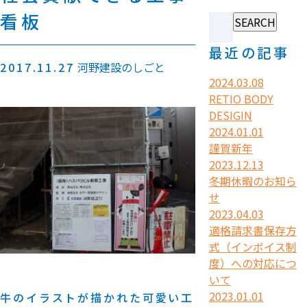
看板
最近の記事
2017.11.27
河野建設のしごと
2024.03.08
RETIO BODY
DESIGIN
2024.01.01
謹賀新年
2023.12.13
冬期休暇のお知ら
せ
2023.04.03
適格請求書保存方
式（インボイス制
度）への対応につ
いて
2023.01.01
牛のイラストが描かれた可愛い工