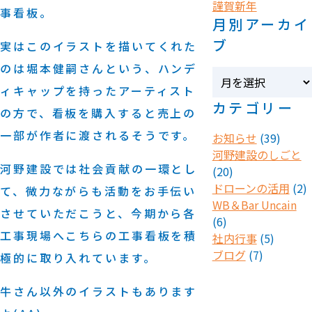
謹賀新年
事看板。
月別アーカイ
ブ
実はこのイラストを描いてくれた
のは
堀本健嗣さんという、ハンデ
ィキャップを持ったアーティスト
カテゴリー
の方で、看板を購入すると
売上の
一部が作者に渡されるそうです。
お知らせ
(39)
河野建設のしごと
河野建設では社会貢献の一環とし
(20)
ドローンの活用
(2)
て、微力ながらも活動をお手伝い
WB＆Bar Uncain
させていただこうと、今期から各
(6)
工事現場へこちらの工事看板を積
社内行事
(5)
ブログ
(7)
極的に取り入れています。
牛さん以外のイラストもあります